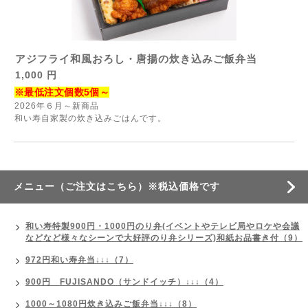
アジフライ和風おろし・唐揚の炊き込みご飯弁当
1,000 円
※最低注文個数5個～
2026年６月～新商品
和い寿自家製の炊き込みごはんです。
メニュー（ご注文はこちら）※税込価格です
和い寿特製900円・1000円のり弁(イベントやテレビ局やロケや会議
などなど様々なシーンで大好評のり弁シリーズ)和紙お品書き付（9）
972円和い寿弁当↓↓↓（7）
900円 FUJISANDO（サンドイッチ）↓↓↓（4）
1000～1080円炊き込みご飯弁当↓↓↓（8）