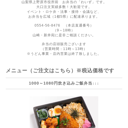
山梨県上野原市役所前 お弁当の「わいず」です。
大口注文実績多数！大歓迎です。
イベント・ロケ弁・法事・接待・会議など、
お弁当を広域（1都5県）に配達承ります。
0554-56-8476 （本店直通番号）
（9～18時）
山崎・新井宛に是非ご相談ください。
弁当の店頭販売ございます
（営業時間：11時～13時）
※うどん事業・店内営業は終了致しました。
メニュー（ご注文はこちら）※税込価格です
1000～1080円炊き込みご飯弁当↓↓↓