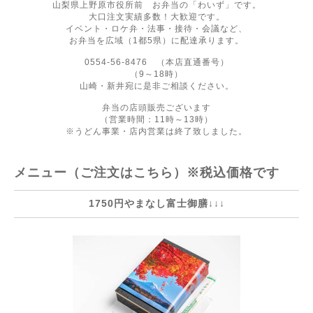
山梨県上野原市役所前 お弁当の「わいず」です。
大口注文実績多数！大歓迎です。
イベント・ロケ弁・法事・接待・会議など、
お弁当を広域（1都5県）に配達承ります。
0554-56-8476 （本店直通番号）
（9～18時）
山崎・新井宛に是非ご相談ください。
弁当の店頭販売ございます
（営業時間：11時～13時）
※うどん事業・店内営業は終了致しました。
メニュー（ご注文はこちら）※税込価格です
1750円やまなし富士御膳↓↓↓