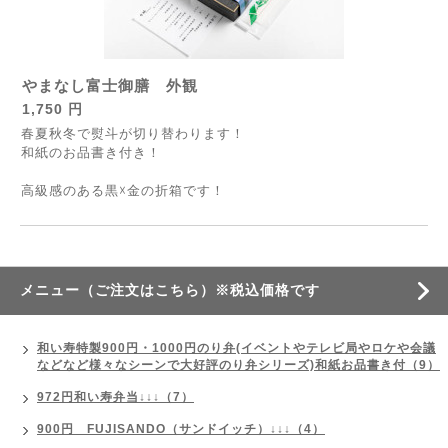
やまなし富士御膳 外観
1,750 円
春夏秋冬で熨斗が切り替わります！
和紙のお品書き付き！
高級感のある黒☓金の折箱です！
メニュー（ご注文はこちら）※税込価格です
和い寿特製900円・1000円のり弁(イベントやテレビ局やロケや会議
などなど様々なシーンで大好評のり弁シリーズ)和紙お品書き付（9）
972円和い寿弁当↓↓↓（7）
900円 FUJISANDO（サンドイッチ）↓↓↓（4）