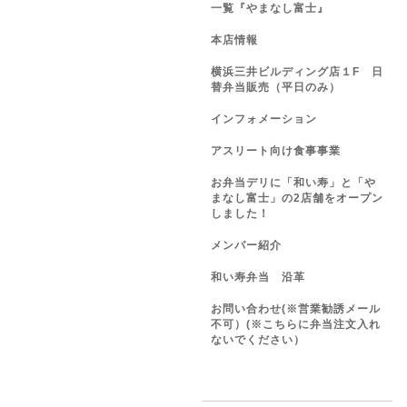
一覧『やまなし富士』
本店情報
横浜三井ビルディング店１F 日
替弁当販売（平日のみ）
インフォメーション
アスリート向け食事事業
お弁当デリに「和い寿」と「や
まなし富士」の2店舗をオープン
しました！
メンバー紹介
和い寿弁当 沿革
お問い合わせ(※営業勧誘メール
不可）(※こちらに弁当注文入れ
ないでください）