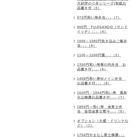
大好評のり弁シリーズ)和紙お
品書き付（9）
972円和い寿弁当↓↓↓（7）
900円 FUJISANDO（サンド
イッチ）↓↓↓（4）
1000～1080円炊き込みご飯弁
当↓↓↓（8）
1100～1200円重↓↓↓（3）
1350円和い寿幕の内弁当 お
品書き付↓↓↓（6）
1458円和い寿Wメイン弁当
お品書き付↓↓↓（8）
1620円・1944円和い寿 風林
火山御膳お品書き付↓↓↓（7）
1800円～和い寿 金富士弁
当 金箔金富士熨斗↓↓↓（5）
オプション（大盛・ドリンクな
ど）（1）
1750円やまなし富士御膳↓↓↓