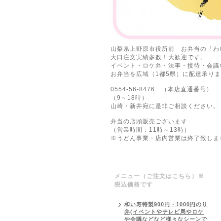
山梨県上野原市役所前 お弁当の「わ
大口注文実績多数！大歓迎です。
イベント・ロケ弁・法事・接待・会議
お弁当を広域（1都5県）に配達承り
0554-56-8476 （本店直通番号）
（9～18時）
山崎・新井宛に是非ご相談ください。
弁当の店頭販売ございます
（営業時間：11時～13時）
※うどん事業・店内営業は終了致しま
メニュー（ご注文はこちら）※
税込価格です
和い寿特製900円・1000円のり
弁(イベントやテレビ局やロケ
や会議などなど様々なシーンで