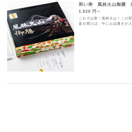
和い寿 風林火山御膳 
1,620 円～
これぞ山梨！風林火山！この
蓋を開けば、中にお品書きが