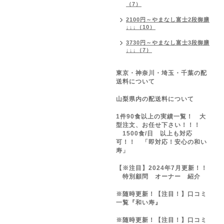
（7）
2100円～やまなし富士2段御膳
↓↓↓（10）
3730円～やまなし富士3段御膳
↓↓↓（7）
東京・神奈川・埼玉・千葉の配
送料について
山梨県内の配送料について
1件90食以上の実績一覧！ 大
型注文、お任せ下さい！！！
1500食/日 以上も対応
可！！ 「即対応！安心の和い
寿」
【※注目】2024年7月更新！！
特別顧問 オーナー 紹介
※随時更新！【注目！】口コミ
一覧『和い寿』
※随時更新！【注目！】口コミ