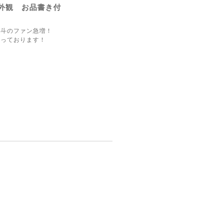
外観 お品書き付
熨斗のファン急増！
入っております！