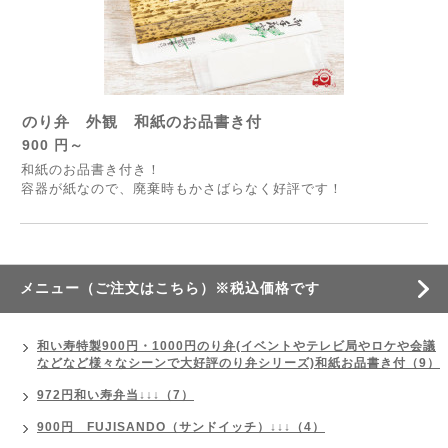
のり弁 外観 和紙のお品書き付
900 円～
和紙のお品書き付き！
容器が紙なので、廃棄時もかさばらなく好評です！
メニュー（ご注文はこちら）※税込価格です
和い寿特製900円・1000円のり弁(イベントやテレビ局やロケや会議
などなど様々なシーンで大好評のり弁シリーズ)和紙お品書き付（9）
972円和い寿弁当↓↓↓（7）
900円 FUJISANDO（サンドイッチ）↓↓↓（4）