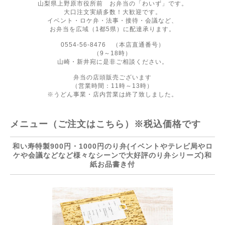
山梨県上野原市役所前 お弁当の「わいず」です。
大口注文実績多数！大歓迎です。
イベント・ロケ弁・法事・接待・会議など、
お弁当を広域（1都5県）に配達承ります。
0554-56-8476 （本店直通番号）
（9～18時）
山崎・新井宛に是非ご相談ください。
弁当の店頭販売ございます
（営業時間：11時～13時）
※うどん事業・店内営業は終了致しました。
メニュー（ご注文はこちら）※税込価格です
和い寿特製900円・1000円のり弁(イベントやテレビ局やロ
ケや会議などなど様々なシーンで大好評のり弁シリーズ)和
紙お品書き付