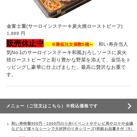
金富士重(サーロインステーキ炭火焼ローストビーフ)
1,800 円
販売休止中
和い寿弁当人
※最低注文個数5個～
気No.1のサーロインステーキ和風おろしソースに炭火
焼ローストビーフと彩り豊かな野菜を添えて、金箔をト
ッピングし豪華に仕上げました。最高に贅沢なお重で
す。
メニュー（ご注文はこちら）※税込価格です
和い寿特製900円・1000円のり弁(イベントやテレビ局やロケや会議
などなど様々なシーンで大好評のり弁シリーズ)和紙お品書き付（9）