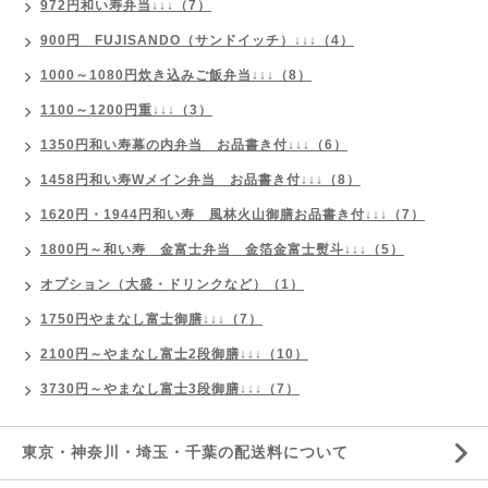
972円和い寿弁当↓↓↓（7）
900円 FUJISANDO（サンドイッチ）↓↓↓（4）
1000～1080円炊き込みご飯弁当↓↓↓（8）
1100～1200円重↓↓↓（3）
1350円和い寿幕の内弁当 お品書き付↓↓↓（6）
1458円和い寿Wメイン弁当 お品書き付↓↓↓（8）
1620円・1944円和い寿 風林火山御膳お品書き付↓↓↓（7）
1800円～和い寿 金富士弁当 金箔金富士熨斗↓↓↓（5）
オプション（大盛・ドリンクなど）（1）
1750円やまなし富士御膳↓↓↓（7）
2100円～やまなし富士2段御膳↓↓↓（10）
3730円～やまなし富士3段御膳↓↓↓（7）
東京・神奈川・埼玉・千葉の配送料について