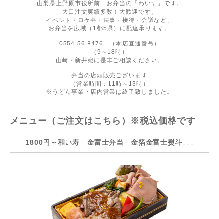
山梨県上野原市役所前 お弁当の「わいず」です。
大口注文実績多数！大歓迎です。
イベント・ロケ弁・法事・接待・会議など、
お弁当を広域（1都5県）に配達承ります。
0554-56-8476 （本店直通番号）
（9～18時）
山崎・新井宛に是非ご相談ください。
弁当の店頭販売ございます
（営業時間：11時～13時）
※うどん事業・店内営業は終了致しました。
メニュー（ご注文はこちら）※税込価格です
1800円～和い寿 金富士弁当 金箔金富士熨斗↓↓↓