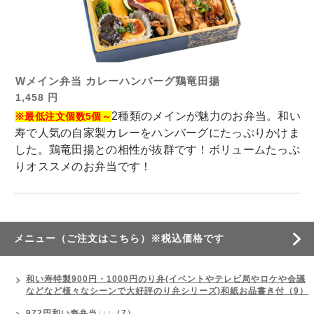
Wメイン弁当 カレーハンバーグ鶏竜田揚
1,458 円
2種類のメインが魅力のお弁当。和い
※最低注文個数5個～
寿で人気の自家製カレーをハンバーグにたっぷりかけま
した。鶏竜田揚との相性が抜群です！ボリュームたっぷ
りオススメのお弁当です！
メニュー（ご注文はこちら）※税込価格です
和い寿特製900円・1000円のり弁(イベントやテレビ局やロケや会議
などなど様々なシーンで大好評のり弁シリーズ)和紙お品書き付（9）
972円和い寿弁当↓↓↓（7）