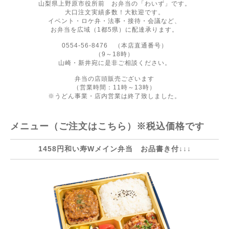
山梨県上野原市役所前 お弁当の「わいず」です。
大口注文実績多数！大歓迎です。
イベント・ロケ弁・法事・接待・会議など、
お弁当を広域（1都5県）に配達承ります。
0554-56-8476 （本店直通番号）
（9～18時）
山崎・新井宛に是非ご相談ください。
弁当の店頭販売ございます
（営業時間：11時～13時）
※うどん事業・店内営業は終了致しました。
メニュー（ご注文はこちら）※税込価格です
1458円和い寿Wメイン弁当 お品書き付↓↓↓