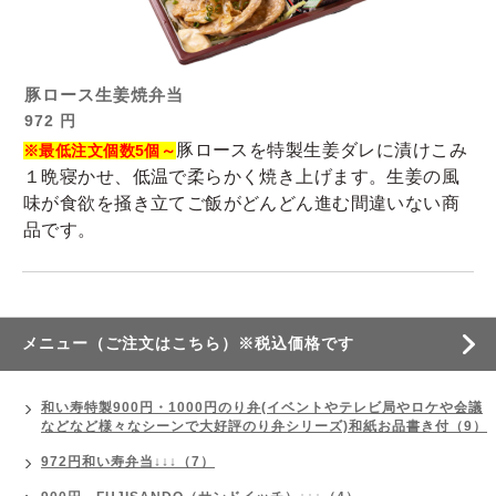
豚ロース生姜焼弁当
972 円
豚ロースを特製生姜ダレに漬けこみ
※最低注文個数5個～
１晩寝かせ、低温で柔らかく焼き上げます。生姜の風
味が食欲を掻き立てご飯がどんどん進む間違いない商
品です。
メニュー（ご注文はこちら）※税込価格です
和い寿特製900円・1000円のり弁(イベントやテレビ局やロケや会議
などなど様々なシーンで大好評のり弁シリーズ)和紙お品書き付（9）
972円和い寿弁当↓↓↓（7）