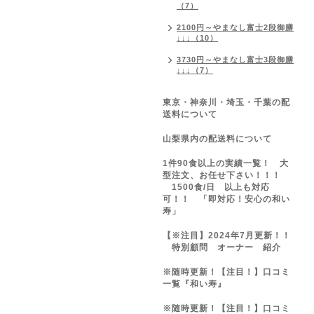
（7）
2100円～やまなし富士2段御膳
↓↓↓（10）
3730円～やまなし富士3段御膳
↓↓↓（7）
東京・神奈川・埼玉・千葉の配
送料について
山梨県内の配送料について
1件90食以上の実績一覧！ 大
型注文、お任せ下さい！！！
1500食/日 以上も対応
可！！ 「即対応！安心の和い
寿」
【※注目】2024年7月更新！！
特別顧問 オーナー 紹介
※随時更新！【注目！】口コミ
一覧『和い寿』
※随時更新！【注目！】口コミ