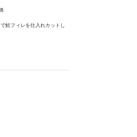
焼
舗で鮭フィレを仕入れカットし