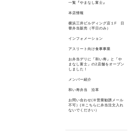
一覧『やまなし富士』
本店情報
横浜三井ビルディング店１F 日
替弁当販売（平日のみ）
インフォメーション
アスリート向け食事事業
お弁当デリに「和い寿」と「や
まなし富士」の2店舗をオープン
しました！
メンバー紹介
和い寿弁当 沿革
お問い合わせ(※営業勧誘メール
不可）(※こちらに弁当注文入れ
ないでください）