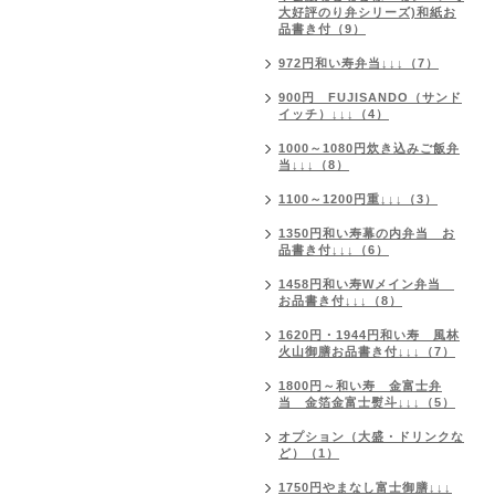
大好評のり弁シリーズ)和紙お
品書き付（9）
972円和い寿弁当↓↓↓（7）
900円 FUJISANDO（サンド
イッチ）↓↓↓（4）
1000～1080円炊き込みご飯弁
当↓↓↓（8）
1100～1200円重↓↓↓（3）
1350円和い寿幕の内弁当 お
品書き付↓↓↓（6）
1458円和い寿Wメイン弁当
お品書き付↓↓↓（8）
1620円・1944円和い寿 風林
火山御膳お品書き付↓↓↓（7）
1800円～和い寿 金富士弁
当 金箔金富士熨斗↓↓↓（5）
オプション（大盛・ドリンクな
ど）（1）
1750円やまなし富士御膳↓↓↓