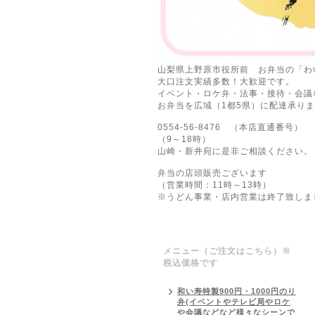
山梨県上野原市役所前 お弁当の「わ
大口注文実績多数！大歓迎です。
イベント・ロケ弁・法事・接待・会議
お弁当を広域（1都5県）に配達承り
0554-56-8476 （本店直通番号）
（9～18時）
山崎・新井宛に是非ご相談ください。
弁当の店頭販売ございます
（営業時間：11時～13時）
※うどん事業・店内営業は終了致しま
メニュー（ご注文はこちら）※
税込価格です
和い寿特製900円・1000円のり
弁(イベントやテレビ局やロケ
や会議などなど様々なシーンで