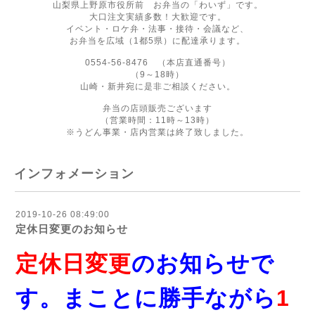
山梨県上野原市役所前 お弁当の「わいず」です。
大口注文実績多数！大歓迎です。
イベント・ロケ弁・法事・接待・会議など、
お弁当を広域（1都5県）に配達承ります。
0554-56-8476 （本店直通番号）
（9～18時）
山崎・新井宛に是非ご相談ください。
弁当の店頭販売ございます
（営業時間：11時～13時）
※うどん事業・店内営業は終了致しました。
インフォメーション
2019-10-26 08:49:00
定休日変更のお知らせ
定休日変更
のお知らせで
す。まことに勝手ながら
1